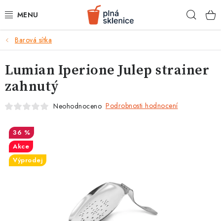
Přejít
Hleda
na
obsah
k
Barová sítka
BARMANSKÉ POTŘEBY
Lumian Iperione Julep strainer
SKLENICE NA KOKTEJLY
zahnutý
KOKTEJLOVÉ INGREDIENCE
Podrobnosti hodnocení
Neohodnoceno
KOKTEJLOVÉ SADY
36 %
RECEPTY
Akce
Výprodej
AKCE
KONTAKTY