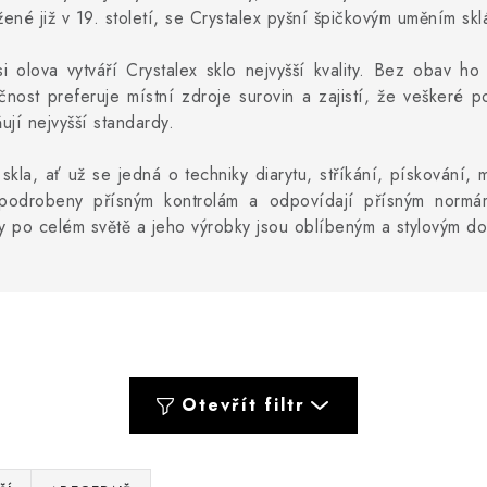
ené již v 19. století, se Crystalex pyšní špičkovým uměním sklá
 olova vytváří Crystalex sklo nejvyšší kvality. Bez obav h
nost preferuje místní zdroje surovin a zajistí, že veškeré po
ují nejvyšší standardy.
skla, ať už se jedná o techniky diarytu, stříkání, pískování,
 podrobeny přísným kontrolám a odpovídají přísným normá
ky po celém světě a jeho výrobky jsou oblíbeným a stylovým 
Otevřít filtr