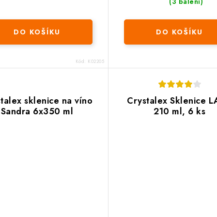
(3 balení)
DO KOŠÍKU
DO KOŠÍKU
Kód:
K02205
talex sklenice na víno
Crystalex Sklenice 
Sandra 6x350 ml
210 ml, 6 ks