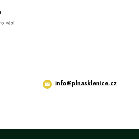
m
ro vás!
info
@
plnasklenice.cz