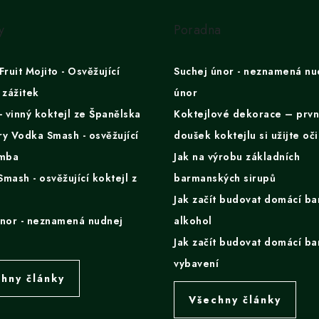
y
Poradna
Fruit Mojito - Osvěžující
Suchej únor - neznamená nu
 zážitek
únor
- vinný koktejl ze Španělska
Koktejlové dekorace – prvn
y Vodka Smash - osvěžující
doušek koktejlu si užijte oč
omba
Jak na výrobu základních
mash - osvěžující koktejl z
barmanských sirupů
Jak začít budovat domácí ba
únor - neznamená nudnej
alkohol
Jak začít budovat domácí ba
vybavení
hny články
Všechny články