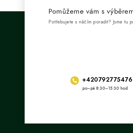
a
Pomůžeme vám s výběre
c
Potřebujete s něčím poradit? Jsme tu p
í
p
r
v
k
y
+420792775476
v
ý
p
i
s
Z