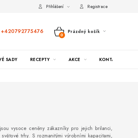
Přihlášení
Registrace
+420792775476
Prázdný košík
Nákupní
košík
VÉ SADY
RECEPTY
AKCE
KONTAKTY
jsou vysoce ceněny zákazníky pro jejich brilanci,
světové trhy. S rozmanitými výrobními kapacitami,