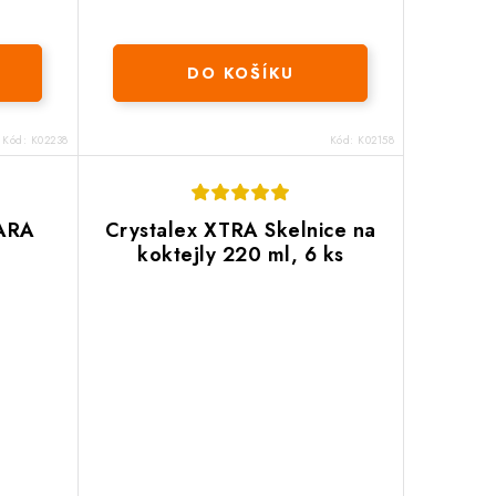
DO KOŠÍKU
Kód:
K02238
Kód:
K02158
LARA
Crystalex XTRA Skelnice na
koktejly 220 ml, 6 ks