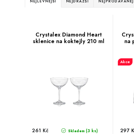
Ř
NEJLEVNĚJŠÍ
NEJDRAŽŠÍ
NEJPRODÁVANĚJ
a
V
z
ý
e
Crystalex Diamond Heart
Crys
p
sklenice na koktejly 210 ml
na 
n
i
í
s
Akce
p
p
r
r
o
o
d
d
u
u
k
k
261 Kč
297 
(3 ks)
Skladem