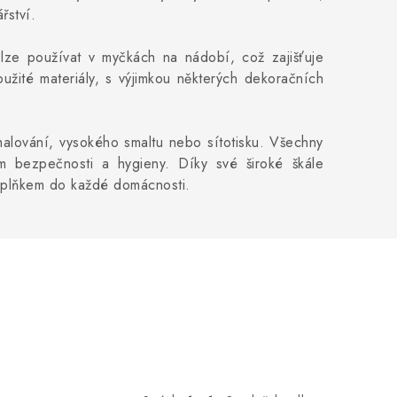
řství.
o lze používat v myčkách na nádobí, což zajišťuje
užité materiály, s výjimkou některých dekoračních
 malování, vysokého smaltu nebo sítotisku. Všechny
m bezpečnosti a hygieny. Díky své široké škále
doplňkem do každé domácnosti.