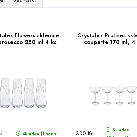
ŠÍ
ABECEDNĚ
talex Flowers sklenice
Crystalex Pralines skl
prosecco 250 ml 4 ks
coupette 170 ml, 4
Skladem
Kč
300 Kč
(1 sada)
Skladem