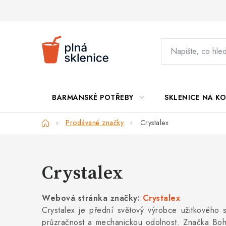
Přejít
na
obsah
BARMANSKÉ POTŘEBY
SKLENICE NA KO
Domů
Prodávané značky
Crystalex
Crystalex
Webová stránka značky:
Crystalex
Crystalex je přední světový výrobce užitkového s
průzračnost a mechanickou odolnost. Značka Bohem