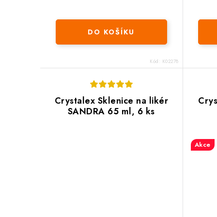
t
t
ů
ů
DO KOŠÍKU
Kód:
K02278
Crystalex Sklenice na likér
Crys
SANDRA 65 ml, 6 ks
Akce