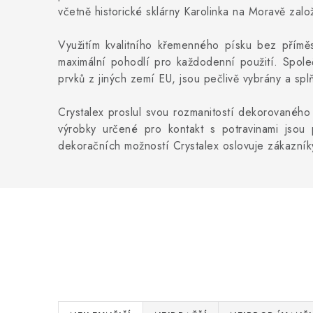
včetně historické sklárny Karolinka na Moravě založ
Využitím kvalitního křemenného písku bez příměsi
maximální pohodlí pro každodenní použití. Společ
prvků z jiných zemí EU, jsou pečlivě vybrány a splň
Crystalex proslul svou rozmanitostí dekorovaného 
výrobky určené pro kontakt s potravinami jsou
dekoračních možností Crystalex oslovuje zákazní