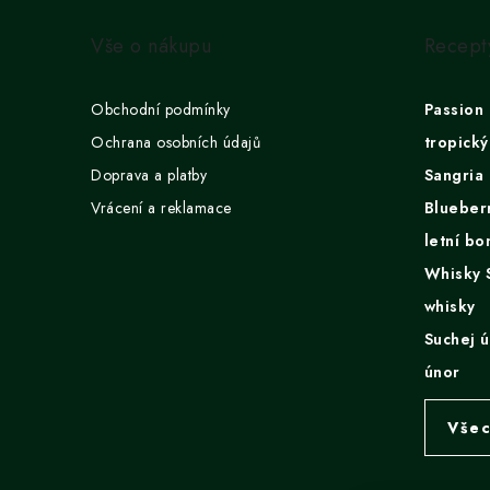
u
á
Vše o nákupu
Recept
p
a
Obchodní podmínky
Passion 
t
Ochrana osobních údajů
tropický
Doprava a platby
Sangria 
í
Vrácení a reklamace
Blueberr
letní b
Whisky S
whisky
Suchej 
únor
Všec