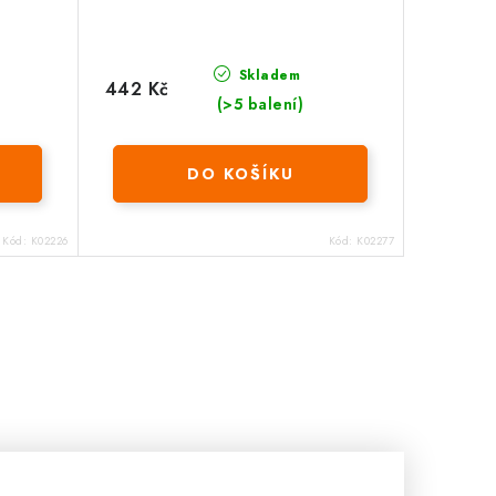
Skladem
442 Kč
(>5 balení)
DO KOŠÍKU
Kód:
K02226
Kód:
K02277