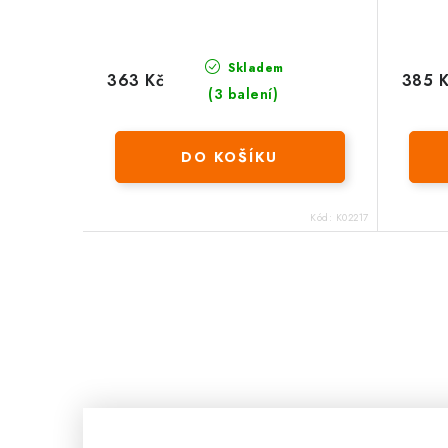
Skladem
363 Kč
385 
(3 balení)
DO KOŠÍKU
Kód:
K02217
O
v
l
á
d