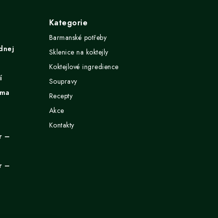
Kategorie
Barmanské potřeby
dnej
Sklenice na koktejly
Koktejlové ingredience
í
Soupravy
ima
Recepty
Akce
Kontakty
r –
r –