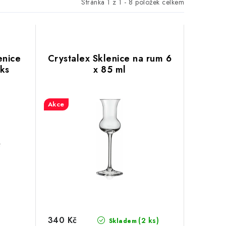
Stránka
1
z
1
-
8
položek celkem
enice
Crystalex Sklenice na rum 6
 ks
x 85 ml
Akce
340 Kč
(2 ks)
Skladem