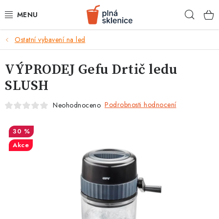
Přejít
Hleda
na
obsah
k
Ostatní vybavení na led
BARMANSKÉ POTŘEBY
VÝPRODEJ Gefu Drtič ledu
SKLENICE NA KOKTEJLY
SLUSH
KOKTEJLOVÉ INGREDIENCE
Podrobnosti hodnocení
Neohodnoceno
KOKTEJLOVÉ SADY
30 %
RECEPTY
Akce
AKCE
KONTAKTY