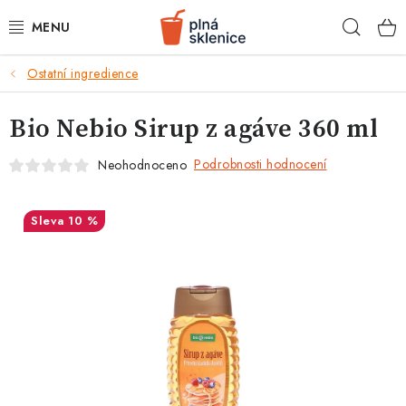
Přejít
Hleda
na
obsah
k
Ostatní ingredience
BARMANSKÉ POTŘEBY
Bio Nebio Sirup z agáve 360 ml
SKLENICE NA KOKTEJLY
Podrobnosti hodnocení
Neohodnoceno
KOKTEJLOVÉ INGREDIENCE
KOKTEJLOVÉ SADY
10 %
RECEPTY
AKCE
KONTAKTY