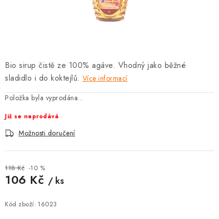
SOUPRAVY
Bio sirup čistě ze 100% agáve. Vhodný jako běžné
sladidlo i do koktejlů.
Více informací
Položka byla vyprodána…
Již se neprodává
Možnosti doručení
118 Kč
-10 %
106 Kč
/ ks
Měrná cena:
Kód zboží:
16023