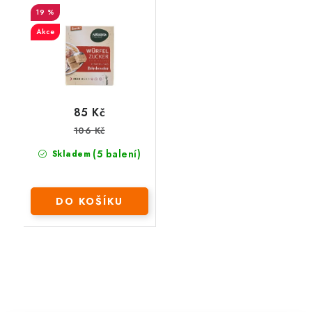
kostkový 500 g
19 %
Akce
85 Kč
106 Kč
(5 balení)
Skladem
DO KOŠÍKU