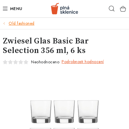
Přejít
Hleda
na
obsah
k
Old fashioned
BARMANSKÉ POTŘEBY
Zwiesel Glas Basic Bar
SKLENICE NA KOKTEJLY
Selection 356 ml, 6 ks
KOKTEJLOVÉ INGREDIENCE
Podrobnosti hodnocení
Neohodnoceno
KOKTEJLOVÉ SADY
RECEPTY
AKCE
KONTAKTY