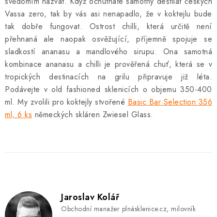
svědomím nazvat. Když ochutnáte samotný destilát českých
Vassa zero, tak by vás asi nenapadlo, že v koktejlu bude
tak dobře fungovat. Ostrost chilli, která určitě není
přehnaná ale naopak osvěžující, příjemně spojuje se
sladkostí ananasu a mandlového sirupu. Ona samotná
kombinace ananasu a chilli je prověřená chuť, která se v
tropických destinacích na grilu připravuje již léta.
Podávejte v old fashioned sklenicích o objemu 350-400
ml. My zvolili pro koktejly stvořené
Basic Bar Selection 356
ml, 6 ks
německých skláren Zwiesel Glass.
Jaroslav Kolář
Obchodní manažer plnásklenice.cz, milovník