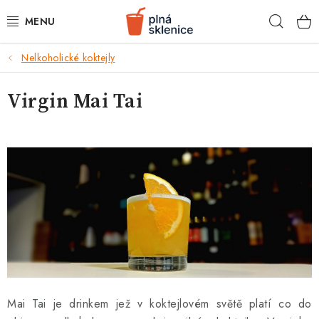
Přejít
Hleda
na
obsah
k
Nelkoholické koktejly
BARMANSKÉ POTŘEBY
Virgin Mai Tai
SKLENICE NA KOKTEJLY
KOKTEJLOVÉ INGREDIENCE
KOKTEJLOVÉ SADY
RECEPTY
AKCE
KONTAKTY
Mai Tai je drinkem jež v koktejlovém světě platí co do