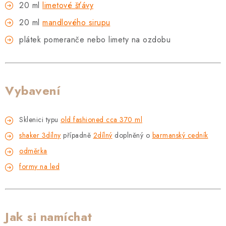
20 ml
limetové šťávy
20 ml
mandlového sirupu
plátek pomeranče nebo limety na ozdobu
Vybavení
Sklenici typu
old fashioned cca 370 ml
shaker 3dílny
případně
2dílný
doplněný o
barmanský cedník
odměrka
formy na led
Jak si namíchat