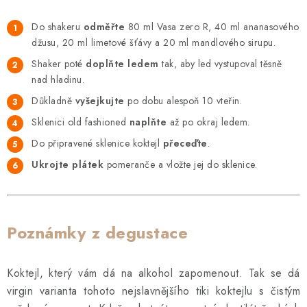
Do shakeru
odměřte
80 ml Vasa zero R, 40 ml ananasového
džusu, 20 ml limetové šťávy a 20 ml mandlového sirupu.
Shaker poté
doplňte ledem
tak, aby led vystupoval těsně
nad hladinu.
Důkladně
vyšejkujte
po dobu alespoň 10 vteřin.
Sklenici old fashioned
naplňte
až po okraj ledem.
Do připravené sklenice koktejl
přeceďte
.
Ukrojte plátek
pomeranče a vložte jej do sklenice.
Poznámky z degustace
Koktejl, který vám dá na alkohol zapomenout. Tak se dá
virgin varianta tohoto nejslavnějšího tiki koktejlu s čistým