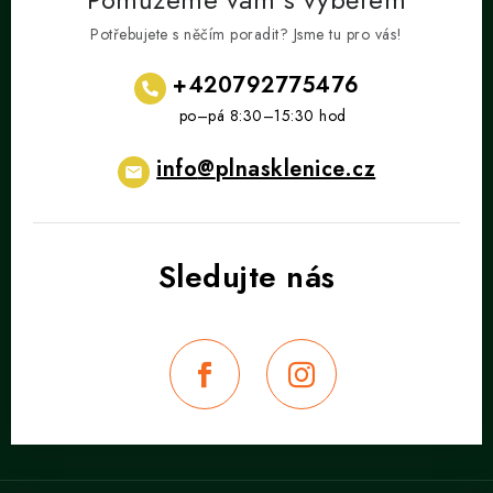
Potřebujete s něčím poradit? Jsme tu pro vás!
+420792775476
info
@
plnasklenice.cz
Z
á