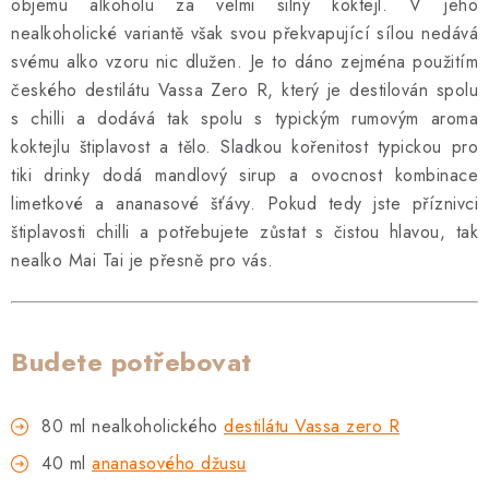
SOUPRAVY
objemu alkoholu za velmi silný koktejl. V jeho
nealkoholické variantě však svou překvapující sílou nedává
svému alko vzoru nic dlužen. Je to dáno zejména použitím
českého destilátu Vassa Zero R, který je destilován spolu
s chilli a dodává tak spolu s typickým rumovým aroma
koktejlu štiplavost a tělo. Sladkou kořenitost typickou pro
tiki drinky dodá mandlový sirup a ovocnost kombinace
limetkové a ananasové šťávy. Pokud tedy jste příznivci
štiplavosti chilli a potřebujete zůstat s čistou hlavou, tak
nealko Mai Tai je přesně pro vás.
Budete potřebovat
80 ml nealkoholického
destilátu Vassa zero R
40 ml
ananasového džusu