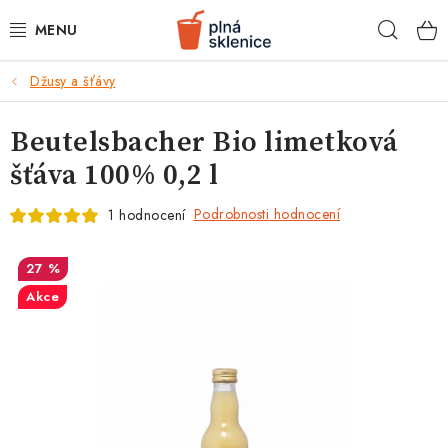
Přejít
Hleda
na
obsah
k
Džusy a šťávy
BARMANSKÉ POTŘEBY
Beutelsbacher Bio limetková
SKLENICE NA KOKTEJLY
šťáva 100% 0,2 l
KOKTEJLOVÉ INGREDIENCE
Podrobnosti hodnocení
1 hodnocení
KOKTEJLOVÉ SADY
27 %
RECEPTY
Akce
AKCE
KONTAKTY