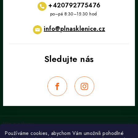
+420792775476
info
@
plnasklenice.cz
Z
á
Vše o nákupu
p
Používáme cookies, abychom Vám umožnili pohodlné
a
Obchodní podmínky