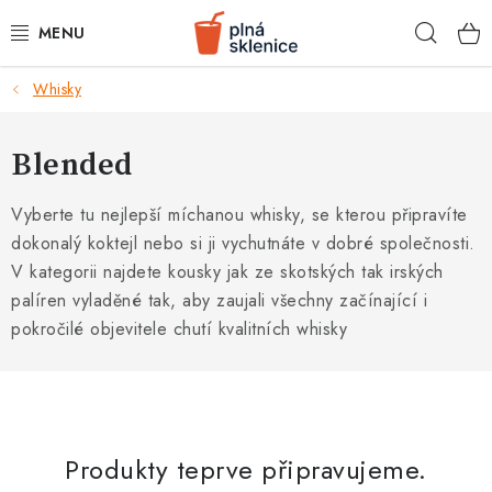
Přejít
Hleda
na
obsah
k
Whisky
BARMANSKÉ POTŘEBY
SKLENICE NA KOKTEJLY
Blended
KOKTEJLOVÉ INGREDIENCE
Vyberte tu nejlepší míchanou whisky, se kterou připravíte
dokonalý koktejl nebo si ji vychutnáte v dobré společnosti.
KOKTEJLOVÉ SADY
V kategorii najdete kousky jak ze skotských tak irských
palíren vyladěné tak, aby zaujali všechny začínající i
RECEPTY
pokročilé objevitele chutí kvalitních whisky
AKCE
KONTAKTY
Produkty teprve připravujeme.