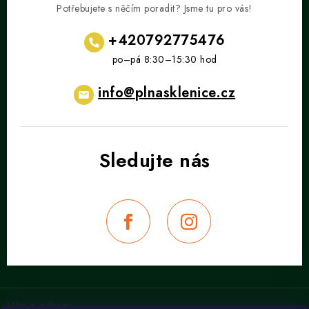
Potřebujete s něčím poradit? Jsme tu pro vás!
+420792775476
info
@
plnasklenice.cz
Z
á
Vše o nákupu