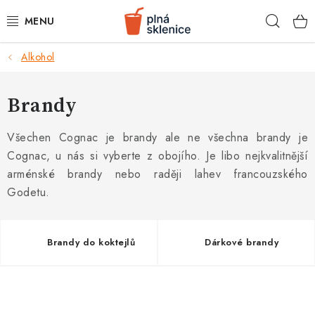
Přejít
Hleda
na
obsah
k
Alkohol
BARMANSKÉ POTŘEBY
SKLENICE NA KOKTEJLY
Brandy
KOKTEJLOVÉ INGREDIENCE
Všechen Cognac je brandy ale ne všechna brandy je
Cognac, u nás si vyberte z obojího. Je libo nejkvalitnější
KOKTEJLOVÉ SADY
arménské brandy nebo raději lahev francouzského
Godetu.
RECEPTY
AKCE
Brandy do koktejlů
Dárkové brandy
KONTAKTY