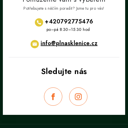
v
Potřebujete s něčím poradit? Jsme tu pro vás!
k
y
+420792775476
v
ý
p
info
@
plnasklenice.cz
i
s
u
Z
á