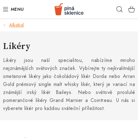
Přejít
Hleda
na
obsah
k
Alkohol
BARMANSKÉ POTŘEBY
SKLENICE NA KOKTEJLY
Likéry
KOKTEJLOVÉ INGREDIENCE
Likéry jsou naší specialitou, nabízíme mnoho
nejznámějších světových značek. Vybírejte ty nejkvalitnější
KOKTEJLOVÉ SADY
smetanové likéry jako čokoládový likér Dorda nebo Arran
Gold prémiový single malt whisky likér, který je variací na
RECEPTY
známější irský likér Baileys. Nebo světově proslulé
pomerančové likéry Grand Marnier a Cointreau. U nás si
AKCE
vyberete likér pro každou sváteční příležitost.
KONTAKTY