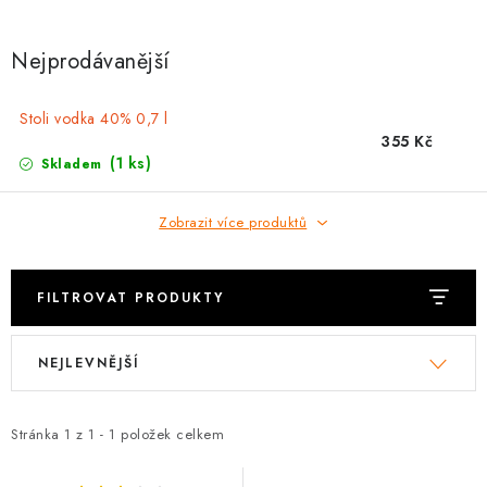
SOUPRAVY
Nejprodávanější
Stoli vodka 40% 0,7 l
355 Kč
(1 ks)
Skladem
Zobrazit více produktů
FILTROVAT PRODUKTY
V
Ř
NEJLEVNĚJŠÍ
ý
a
p
z
i
e
Stránka
1
z
1
-
1
položek celkem
s
n