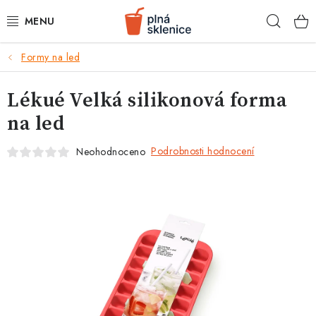
Přejít
Hleda
na
obsah
k
Formy na led
BARMANSKÉ POTŘEBY
Lékué Velká silikonová forma
SKLENICE NA KOKTEJLY
na led
KOKTEJLOVÉ INGREDIENCE
Podrobnosti hodnocení
Neohodnoceno
KOKTEJLOVÉ SADY
RECEPTY
AKCE
KONTAKTY