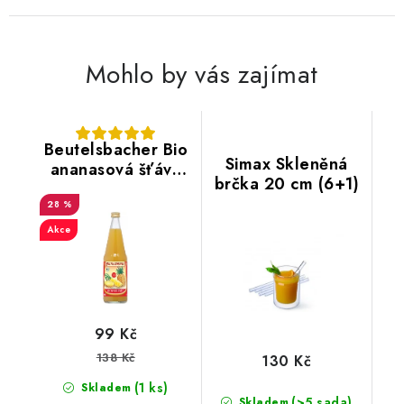
Mohlo by vás zajímat
Beutelsbacher Bio
Simax Skleněná
ananasová šťáva
brčka 20 cm (6+1)
100% 0,7 l
28 %
Akce
99 Kč
138 Kč
130 Kč
(1 ks)
Skladem
(>5 sada)
Skladem