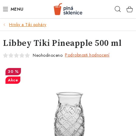
Přejít
Hleda
na
obsah
k
Hrnky a Tiki poháry
BARMANSKÉ POTŘEBY
Libbey Tiki Pineapple 500 ml
SKLENICE NA KOKTEJLY
Podrobnosti hodnocení
Neohodnoceno
KOKTEJLOVÉ INGREDIENCE
30 %
KOKTEJLOVÉ SADY
Akce
RECEPTY
AKCE
KONTAKTY