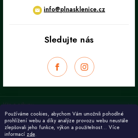
info
@
plnasklenice.cz
Z
á
Vše o nákupu
p
Používáme cookies, abychom Vám umožnili pohodlné
a
Obchodní podmínky
Recepty
prohlížení webu a díky analýze provozu webu neustále
t
Ochrana osobních údajů
zlepšovali jeho funkce, výkon a použitelnost... Více
Passion Fruit Mojito - Osvěžující tropický zážitek
í
informací
zde
.
Doprava a platby
Sangria - vinný koktejl ze Španělska
Poradna