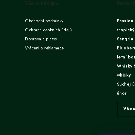
Vše o nákupu
Recept
p
a
Obchodní podmínky
Passion 
t
Ochrana osobních údajů
tropický
Doprava a platby
Sangria 
í
Vrácení a reklamace
Blueberr
letní b
Whisky S
whisky
Suchej 
únor
Všec