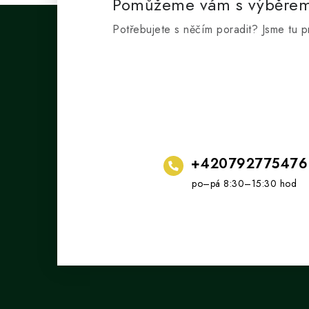
Pomůžeme vám s výběre
Potřebujete s něčím poradit? Jsme tu p
+420792775476
Z
á