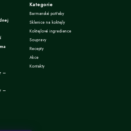
Kategorie
Barmanské potřeby
dnej
Sklenice na koktejly
Koktejlové ingredience
í
Soupravy
ima
Recepty
Akce
Kontakty
r –
r –