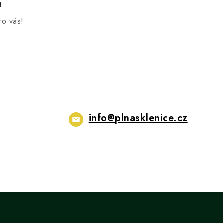
m
ro vás!
info
@
plnasklenice.cz