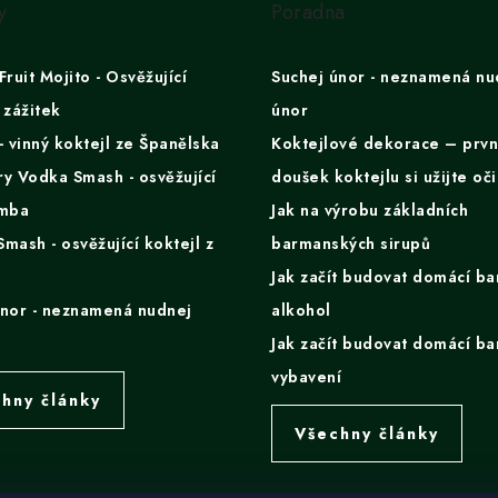
y
Poradna
Fruit Mojito - Osvěžující
Suchej únor - neznamená nu
 zážitek
únor
- vinný koktejl ze Španělska
Koktejlové dekorace – prvn
y Vodka Smash - osvěžující
doušek koktejlu si užijte oč
omba
Jak na výrobu základních
mash - osvěžující koktejl z
barmanských sirupů
Jak začít budovat domácí ba
únor - neznamená nudnej
alkohol
Jak začít budovat domácí ba
vybavení
hny články
Všechny články