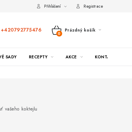
Přihlášení
Registrace
+420792775476
Prázdný košík
Nákupní
košík
VÉ SADY
RECEPTY
AKCE
KONTAKTY
uť vašeho koktejlu