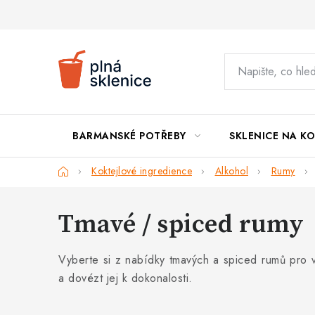
Přejít
na
obsah
BARMANSKÉ POTŘEBY
SKLENICE NA KO
Domů
Koktejlové ingredience
Alkohol
Rumy
Tmavé / spiced rumy
Vyberte si z nabídky tmavých a spiced rumů pro v
a dovézt jej k dokonalosti.