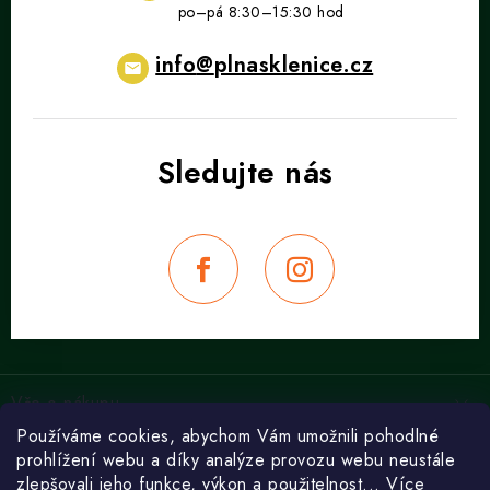
v
ý
p
info
@
plnasklenice.cz
i
s
u
Z
á
Vše o nákupu
p
Používáme cookies, abychom Vám umožnili pohodlné
a
Obchodní podmínky
Recepty
prohlížení webu a díky analýze provozu webu neustále
t
Ochrana osobních údajů
zlepšovali jeho funkce, výkon a použitelnost... Více