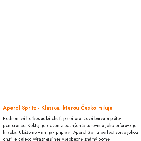
Aperol Spritz - Klasika, kterou Česko miluje
Podmanivá hořkosladká chuť, jasná oranžová barva a plátek
pomeranče. Koktejl je složen z pouhých 3 surovin a jeho příprava je
hračka. Ukážeme vám, jak připravit Aperol Spritz perfect serve jehož
chuť je daleko výraznější než všeobecně známý pomě...