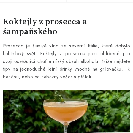
SOUPRAVY
Koktejly z prosecca a
šampaňského
Prosecco je šumivé víno ze severní Itálie, které dobylo
koktejlový svět. Koktejly z prosecca jsou oblíbené pro
svoji osvěžující chuť a nízký obsah alkoholu. Níže najdete
tipy na jednoduché letní drinky vhodné na grilovačku, k
bazénu, nebo na zábavný večer s přáteli.
V
ý
p
i
s