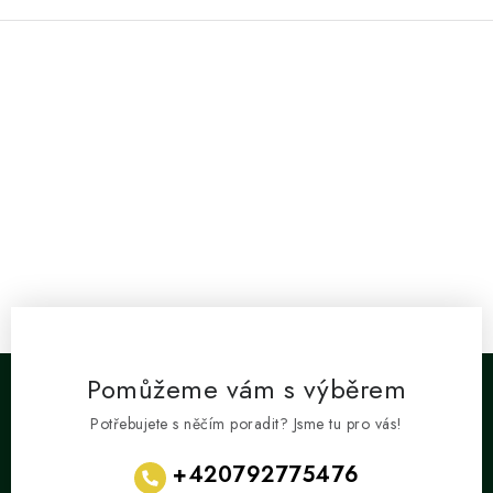
O
v
l
á
d
a
c
í
p
r
Pomůžeme vám s výběrem
v
Potřebujete s něčím poradit? Jsme tu pro vás!
k
y
+420792775476