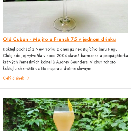
č
l
á
n
k
Old Cuban - Mojito a French 75 v jednom drinku
ů
Koktejl pochází z New Yorku z dnes již nexistujícího baru Pegu
Club, kde jej vytvořila v roce 2004 slavná barmanka a propágátorka
krátkých řemeslných koktejlů Audrey Saunders. V chuti tohoto
koktejlu okamžitě ucítíte inspiraci dvěma slavným...
Celý článek