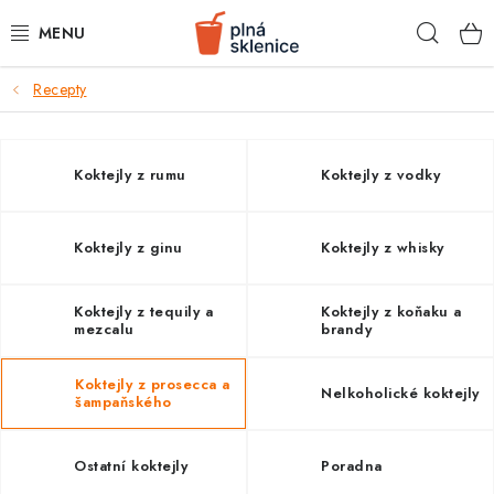
Přejít
Hleda
na
obsah
k
Recepty
BARMANSKÉ POTŘEBY
SKLENICE NA KOKTEJLY
Koktejly z rumu
Koktejly z vodky
KOKTEJLOVÉ INGREDIENCE
Koktejly z ginu
Koktejly z whisky
KOKTEJLOVÉ SADY
Koktejly z tequily a
Koktejly z koňaku a
RECEPTY
mezcalu
brandy
AKCE
Koktejly z prosecca a
Nelkoholické koktejly
šampaňského
KONTAKTY
Ostatní koktejly
Poradna