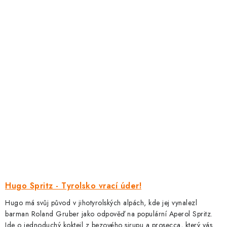
Hugo Spritz - Tyrolsko vrací úder!
Hugo má svůj původ v jihotyrolských alpách, kde jej vynalezl
barman Roland Gruber jako odpověď na populární Aperol Spritz.
Jde o jednoduchý koktejl z bezového sirupu a prosecca, který vás