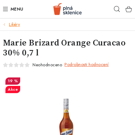
Přejít
Hleda
na
obsah
k
Likéry
BARMANSKÉ POTŘEBY
Marie Brizard Orange Curacao
SKLENICE NA KOKTEJLY
30% 0,7 l
KOKTEJLOVÉ INGREDIENCE
Podrobnosti hodnocení
Neohodnoceno
KOKTEJLOVÉ SADY
19 %
RECEPTY
Akce
AKCE
KONTAKTY