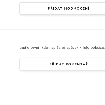
o
d
PŘIDAT HODNOCENÍ
n
o
c
e
n
Buďte první, kdo napíše příspěvek k této položce
í
PŘIDAT KOMENTÁŘ