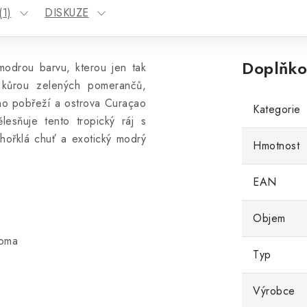
1)
DISKUZE
Doplňko
modrou barvu, kterou jen tak
 kůrou zelených pomerančů,
ho pobřeží a ostrova Curaçao
Kategorie
lesňuje tento tropický ráj s
hořklá chuť a exotický modrý
Hmotnost
EAN
Objem
roma
Typ
Výrobce