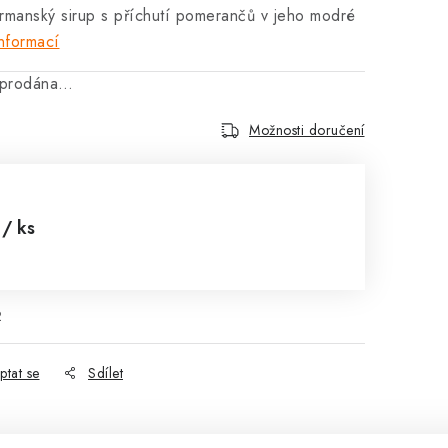
rmanský sirup s příchutí pomerančů v jeho modré
nformací
vyprodána…
Možnosti doručení
č
/ ks
:
2
ptat se
Sdílet