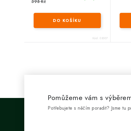
395 Kč
DO KOŠÍKU
Kód:
03007
Pomůžeme vám s výběre
Potřebujete s něčím poradit? Jsme tu p