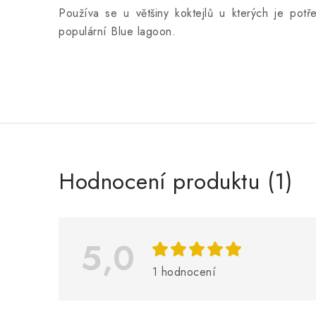
Používa se u většiny koktejlů u kterých je potř
populární Blue lagoon.
V
Hodnocení produktu (1)
ý
p
i
5,0
s
1 hodnocení
h