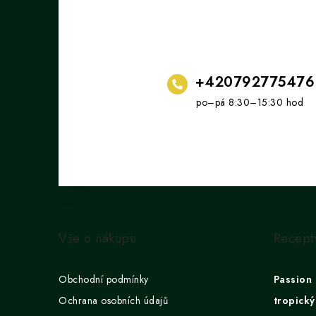
+420792775476
Z
á
Vše o nákupu
Recept
p
a
Obchodní podmínky
Passion 
t
Ochrana osobních údajů
tropický