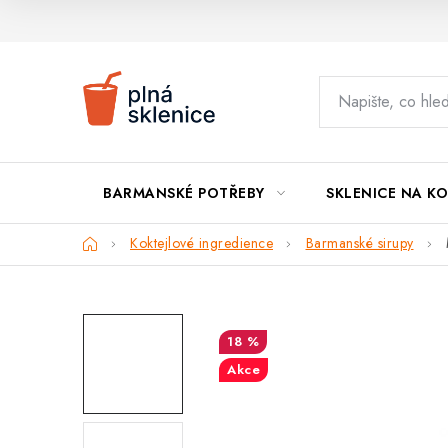
Přejít
na
obsah
BARMANSKÉ POTŘEBY
SKLENICE NA KO
Domů
Koktejlové ingredience
Barmanské sirupy
18 %
Akce