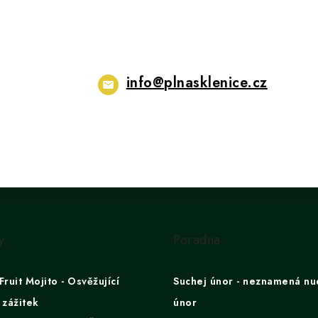
info
@
plnasklenice.cz
y
Poradna
Fruit Mojito - Osvěžující
Suchej únor - neznamená nu
 zážitek
únor