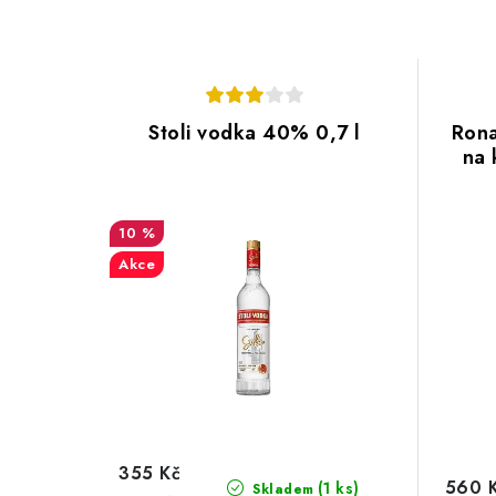
Stoli vodka 40% 0,7 l
Ron
na 
10 %
Akce
355 Kč
560 
(1 ks)
Skladem