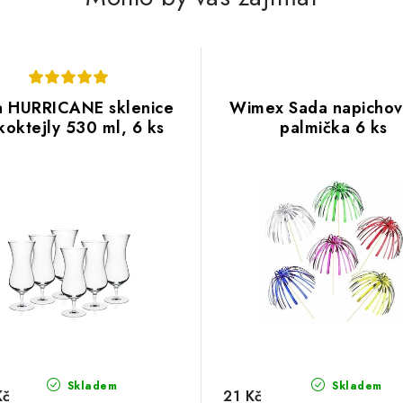
a HURRICANE sklenice
Wimex Sada napichov
koktejly 530 ml, 6 ks
palmička 6 ks
Skladem
Skladem
Kč
21 Kč