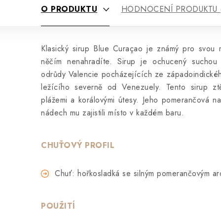
O PRODUKTU
HODNOCENÍ PRODUKTU (
Klasický sirup Blue Curaçao je známý pro svou 
něčím nenahradíte. Sirup je ochucený suchou
odrůdy Valencie pocházejících ze západoindické
ležícího severně od Venezuely. Tento sirup ztě
plážemi a korálovými útesy. Jeho pomerančová na
nádech mu zajistili místo v každém baru.
CHUŤOVÝ PROFIL
Chuť: hořkosladká se silným pomerančovým a
POUŽITÍ