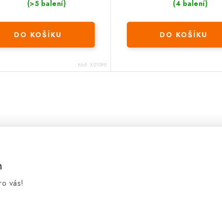
(>5 balení)
(4 balení)
DO KOŠÍKU
DO KOŠÍKU
Kód:
K01099
m
ro vás!