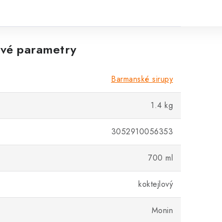
vé parametry
Barmanské sirupy
1.4 kg
3052910056353
700 ml
koktejlový
Monin