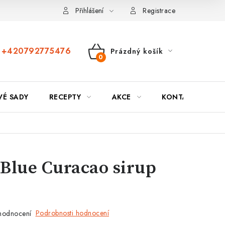
Přihlášení
Registrace
+420792775476
Prázdný košík
Nákupní
košík
VÉ SADY
RECEPTY
AKCE
KONTAKTY
Blue Curacao sirup
Podrobnosti hodnocení
hodnocení