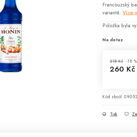
Francouzský ba
variantě.
Více i
Položka byla 
Na dotaz
318 Kč
-18 %
260 K
Měrná cena
Kód zboží:
0905
Tisk
Ze