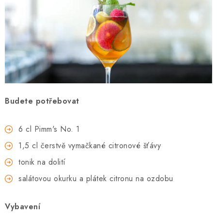
Budete potřebovat
6 cl Pimm's No. 1
1,5 cl čerstvě vymačkané citronové šťávy
tonik na dolití
salátovou okurku a plátek citronu na ozdobu
Vybavení