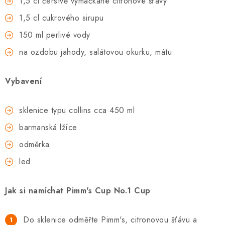
1,5 cl čerstvě vymačkané citronové šťávy
1,5 cl cukrového sirupu
150 ml perlivé vody
na ozdobu jahody, salátovou okurku, mátu
Vybavení
sklenice typu collins cca 450 ml
barmanská lžíce
odměrka
led
Jak si namíchat Pimm's Cup No.1 Cup
Do sklenice odměřte Pimm's, citronovou šťávu a