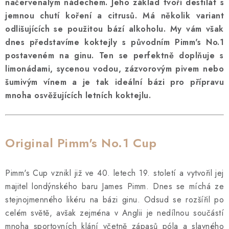
SOUPRAVY
načervenalým nádechem. Jeho základ tvoří destilát s
jemnou chutí koření a citrusů. Má několik variant
odlišujících se použitou bází alkoholu. My vám však
dnes představíme koktejly s původním Pimm's No.1
postaveném na ginu. Ten se perfektně doplňuje s
limonádami, sycenou vodou, zázvorovým pivem nebo
šumivým vínem a je tak ideální bázi pro přípravu
mnoha osvěžujících letních koktejlu.
Original Pimm's No.1 Cup
Pimm's Cup vznikl již ve 40. letech 19. století a vytvořil jej
majitel londýnského baru James Pimm. Dnes se míchá ze
stejnojmenného likéru na bázi ginu. Odsud se rozšířil po
celém světě, avšak zejména v Anglii je nedílnou součástí
mnoha sportovních klání včetně zápasů póla a slavného