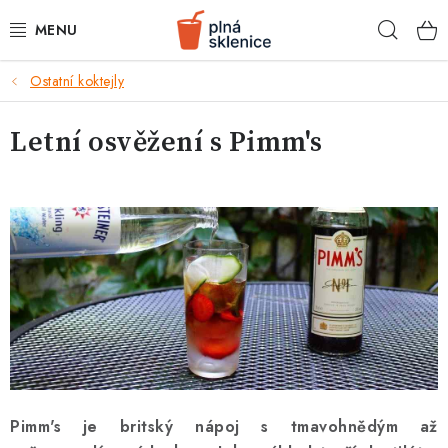
Přejít
Hleda
na
obsah
k
Ostatní koktejly
BARMANSKÉ POTŘEBY
Letní osvěžení s Pimm's
SKLENICE NA KOKTEJLY
KOKTEJLOVÉ INGREDIENCE
KOKTEJLOVÉ SADY
RECEPTY
AKCE
KONTAKTY
Pimm's je britský nápoj s tmavohnědým až