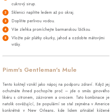
cukrový sirup.
Sklenici naplňte ledem až po okraj.
Doplňte perlivou vodou.
Vše zlehka promíchejte barmanskou lžičkou.
Vložte pár plátky okurky, jahod a ozdobte mátovými
vršky.
Pimm's Gentleman's Mule
Tento koktejl vznikl jako nápoj na podporu zdraví. Když jej
ochutnáte ihned pochopíte proč – jde o směs ginového
likéru s citronem, zázvorem a ovocem. Tato kombinace je
natolik osvěžující, že populární se stal zejména v Americe
konkrétně v New Orleans, kde lidem přinášel kýžené