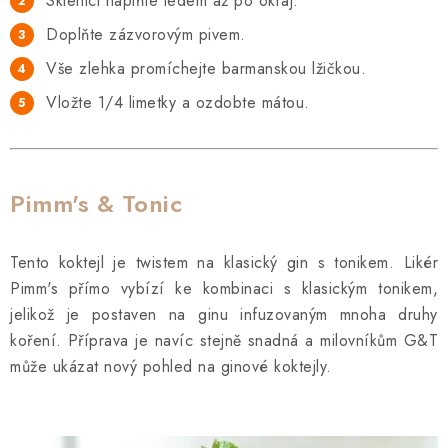
Sklenici naplňte ledem až po okraj.
Doplňte zázvorovým pivem.
Vše zlehka promíchejte barmanskou lžičkou.
Vložte 1/4 limetky a ozdobte mátou.
Pimm's & Tonic
Tento koktejl je twistem na klasický gin s tonikem. Likér
Pimm's přímo vybízí ke kombinaci s klasickým tonikem,
jelikož je postaven na ginu infuzovaným mnoha druhy
koření. Příprava je navíc stejně snadná a milovníkům G&T
může ukázat nový pohled na ginové koktejly.