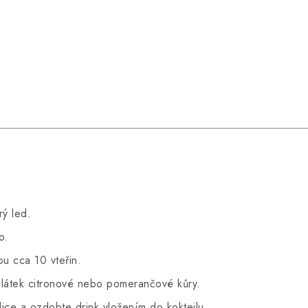
rý led.
o.
u cca 10 vteřin.
plátek citronové nebo pomerančové kůry.
ilice a ozdobte drink vložením do koktejlu.