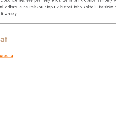
 Dokonce některé prameny tvrdí, že si drink oblíbil samotný
í odkazuje na italskou stopu v historii toho koktejlu italský
tí whisky.
at
urbonu