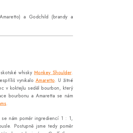
Amaretto) a Godchild (brandy a
d skotské whisky
Monkey Shoulder
.
spříliš vynikalo
Amaretto
. U žitné
ec v koktejlu seděl bourbon, který
inace bourbonu a Amaretta se nám
ams
.
 se nám poměr ingrediencí 1 : 1,
ousle. Postupně jsme tedy poměr