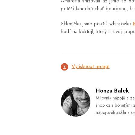
Amaretta snižovali až jsme se do
potěší lahodná chuť bourbonu, kt
Skleničku jsme použili whiskovku
hodí na koktejl, který si svoji popu
Vytisknout recept
Honza Balek
Milovník nápojů a za
shop cz s bohatými z
nápojového skla a on