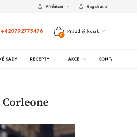
Přihlášení
Registrace
+420792775476
Prázdný košík
Nákupní
košík
VÉ SADY
RECEPTY
AKCE
KONTAKTY
n Corleone