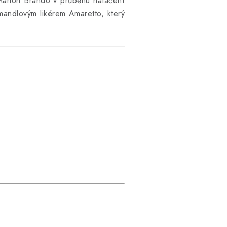
 Marlon Brando v průběhu natáčení
m mandlovým likérem Amaretto, který