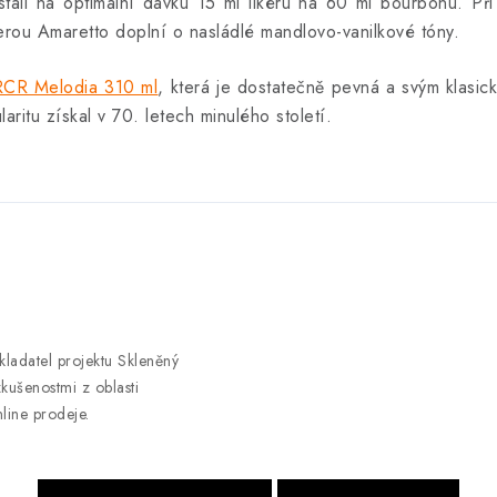
stali na optimální dávku 15 ml likéru na 60 ml bourbonu. Při
erou Amaretto doplní o nasládlé mandlovo-vanilkové tóny.
RCR Melodia 310 ml
, která je dostatečně pevná a svým klasi
laritu získal v 70. letech minulého století.
kladatel projektu Skleněný
kušenostmi z oblasti
line prodeje.