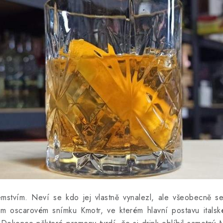
emstvím. Neví se kdo jej vlastně vynalezl, ale všeobecně se
ném oscarovém snímku Kmotr, ve kterém hlavní postavu ital