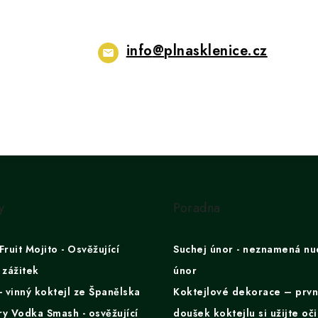
info
@
plnasklenice.cz
y
Poradna
Fruit Mojito - Osvěžující
Suchej únor - neznamená nu
 zážitek
únor
- vinný koktejl ze Španělska
Koktejlové dekorace – prvn
y Vodka Smash - osvěžující
doušek koktejlu si užijte oč