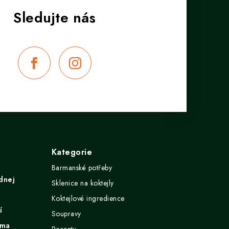
Kategorie
Barmanské potřeby
dnej
Sklenice na koktejly
Koktejlové ingredience
í
Soupravy
ima