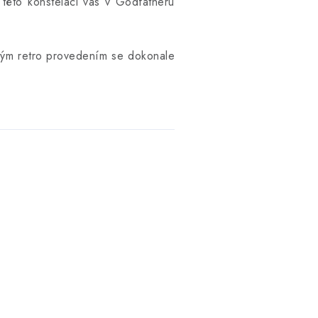
 této konstelaci vás v Godfatheru
ckým retro provedením se dokonale