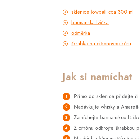
sklenice lowball cca 300 ml
barmanská lžička
odměrka
škrabka na citronovou kůru
Jak si namíchat
Přímo do sklenice přidejte či
Nadávkujte whisky a Amarett
Zamíchejte barmanskou lžičko
Z citrónu odkrojte škrabkou 
Na drink z kůry vystříkněte s