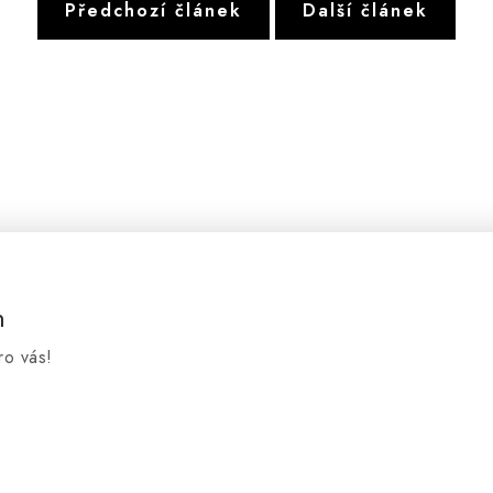
Předchozí článek
Další článek
m
ro vás!