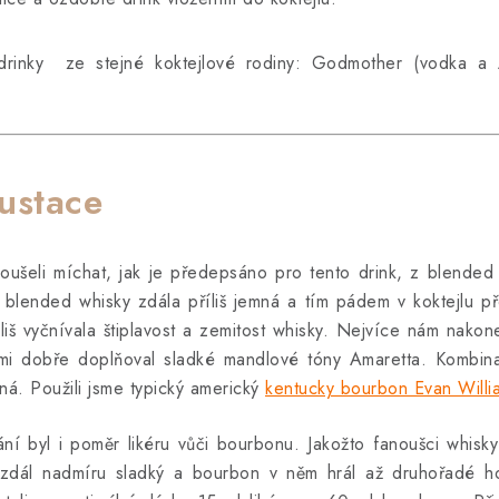
rinky ze stejné koktejlové rodiny: Godmother (vodka a 
ustace
koušeli míchat, jak je předepsáno pro tento drink, z blende
blended whisky zdála příliš jemná a tím pádem v koktejlu pře
liš vyčnívala štiplavost a zemitost whisky. Nejvíce nám nakon
elmi dobře doplňoval sladké mandlové tóny Amaretta. Komb
ná. Použili jsme typický americký
kentucky bourbon Evan Willi
í byl i poměr likéru vůči bourbonu. Jakožto fanoušci whisky
, zdál nadmíru sladký a bourbon v něm hrál až druhořadé h