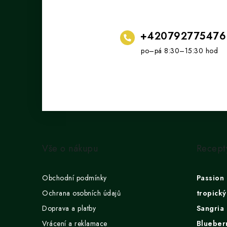
+420792775476
Z
á
Vše o nákupu
Recept
p
a
Obchodní podmínky
Passion 
t
Ochrana osobních údajů
tropický
Doprava a platby
Sangria 
í
Vrácení a reklamace
Blueberr