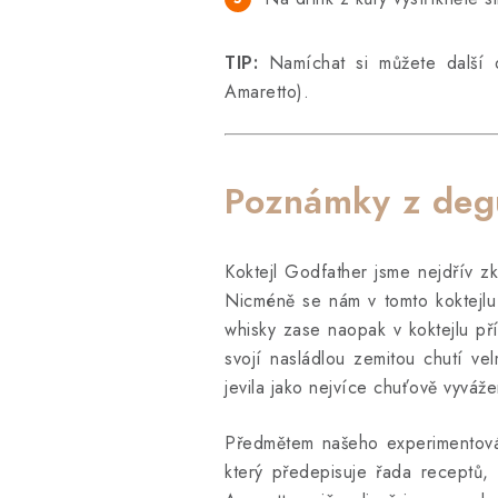
TIP:
Namíchat si můžete další d
Amaretto).
Poznámky z deg
Koktejl Godfather jsme nejdřív z
Nicméně se nám v tomto koktejlu 
whisky zase naopak v koktejlu pří
svojí nasládlou zemitou chutí v
jevila jako nejvíce chuťově vyváže
Předmětem našeho experimentován
který předepisuje řada receptů