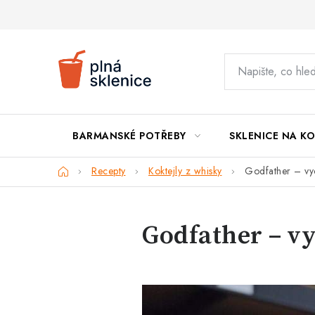
Přejít
na
obsah
BARMANSKÉ POTŘEBY
SKLENICE NA KO
Domů
Recepty
Koktejly z whisky
Godfather – vyc
Godfather – vy