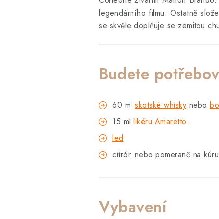
Corleone ztvárnil Marlon Brando.
legendárního filmu. Ostatně složen
se skvěle doplňuje se zemitou chu
Budete potřebov
60 ml
skotské whisky
nebo
bo
15 ml
likéru Amaretto
led
citrón nebo pomeranč na kúru
Vybavení