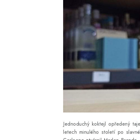
Jednoduchý koktejl opředený taj
letech minulého století po slav