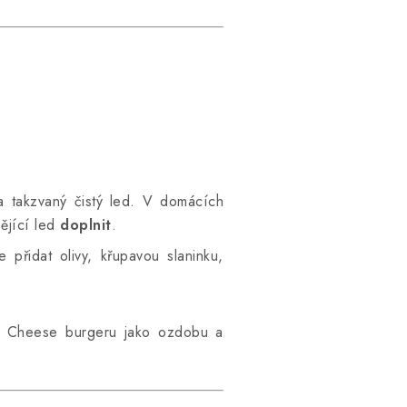
a takzvaný čistý led. V domácích
ějící led
doplnit
.
přidat olivy, křupavou slaninku,
ho Cheese burgeru jako ozdobu a