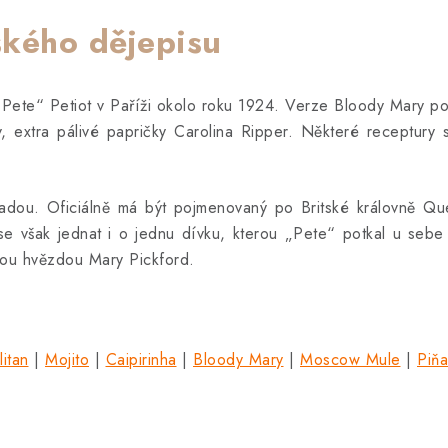
kého dějepisu
„Pete“ Petiot v Paříži okolo roku 1924. Verze Bloody Mary po
v, extra pálivé papričky Carolina Ripper. Některé receptur
adou. Oficiálně má být pojmenovaný po Britské královně Qu
e však jednat i o jednu dívku, kterou „Pete“ potkal u sebe 
kou hvězdou Mary Pickford.
itan
|
Mojito
|
Caipirinha
|
Bloody Mary
|
Moscow Mule
|
Piň