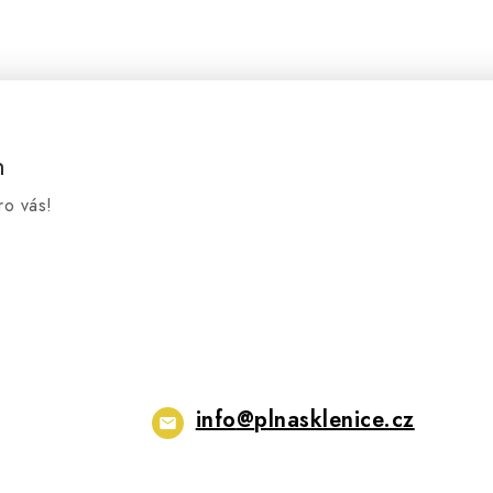
m
ro vás!
info
@
plnasklenice.cz