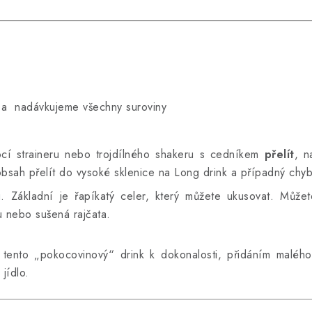
a nadávkujeme všechny suroviny
cí straineru nebo trojdílného shakeru s cedníkem
přelít
, n
bsah přelít do vysoké sklenice na Long drink a případný chyb
Základní je řapíkatý celer, který můžete ukusovat. Můžete 
u nebo sušená rajčata.
 tento „pokocovinový“ drink k dokonalosti, přidáním malé
jídlo.