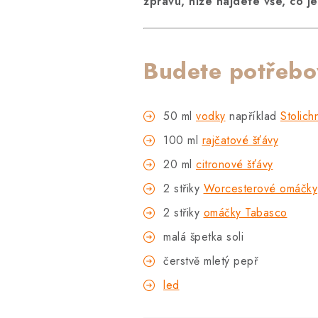
zprávu, níže najdete vše, co 
Budete potřebo
50 ml
vodky
například
Stolich
100 ml
rajčatové šťávy
20 ml
citronové šťávy
2 střiky
Worcesterové omáčky
2 střiky
omáčky Tabasco
malá špetka soli
čerstvě mletý pepř
led