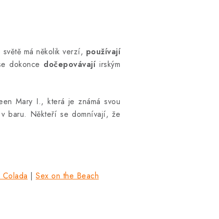
 světě má několik verzí,
používají
y se dokonce
dočepovávají
irským
een Mary I., která je známá svou
v baru. Někteří se domnívají, že
a Colada
|
Sex on the Beach