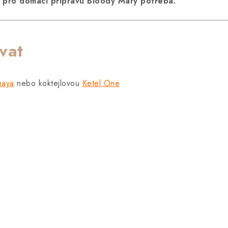
je pro domácí přípravu Bloody Mary potřeba.
vat
naya
nebo koktejlovou
Ketel One