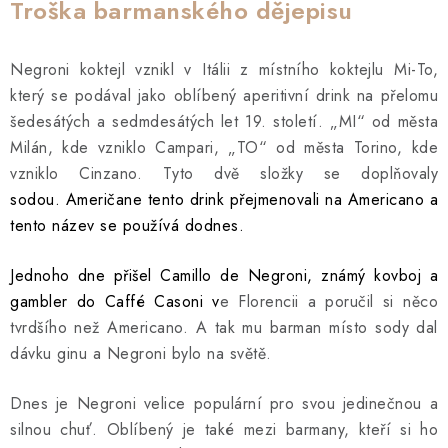
Troška barmanského dějepisu
Negroni koktejl vznikl v Itálii z místního koktejlu Mi-To,
který se podával jako oblíbený aperitivní drink na přelomu
šedesátých a sedmdesátých let 19. století. „MI“ od města
Milán, kde vzniklo Campari, „TO“ od města Torino, kde
vzniklo Cinzano. Tyto dvě složky se doplňovaly
sodou. Američane tento drink přejmenovali na Americano a
tento název se používá dodnes.
Jednoho dne přišel Camillo de Negroni, známý kovboj a
gambler do Caffé Casoni v
e Florencii a poručil si něco
tvrdšího než Americano. A tak mu barman místo sody dal
dávku ginu a Negroni bylo na světě.
Dnes je Negroni velice populární pro svou jedinečnou a
silnou chuť. Oblíbený je také mezi barmany, kteří si ho