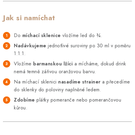
Jak si namíchat
Do
míchací sklenice
vložíme led do ¾.
Nadávkujeme
jednotlivé suroviny po 30 ml v poměru
1:1:1.
Vložíme
barmanskou lžíci
a mícháme, dokud drink
nemá temně zářivou oranžovou barvu.
Na míchací sklenici
nasadíme strainer
a přecedíme
do sklenky do poloviny naplněné ledem.
Zdobíme
plátky pomeranče nebo pomerančovou
kůrou.