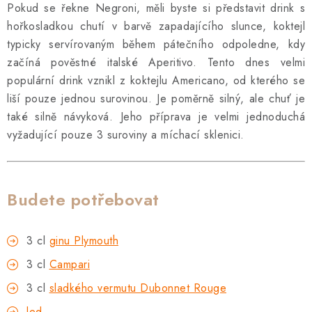
SOUPRAVY
Pokud se řekne Negroni, měli byste si představit drink s
hořkosladkou chutí v barvě zapadajícího slunce, koktejl
typicky servírovaným během pátečního odpoledne, kdy
začíná pověstné italské Aperitivo. Tento dnes velmi
populární drink vznikl z koktejlu Americano, od kterého se
liší pouze jednou surovinou. Je poměrně silný, ale chuť je
také silně návyková. Jeho příprava je velmi jednoduchá
vyžadující pouze 3 suroviny a míchací sklenici.
Budete potřebovat
3 cl
ginu Plymouth
3 cl
Campari
3 cl
sladkého vermutu Dubonnet Rouge
led