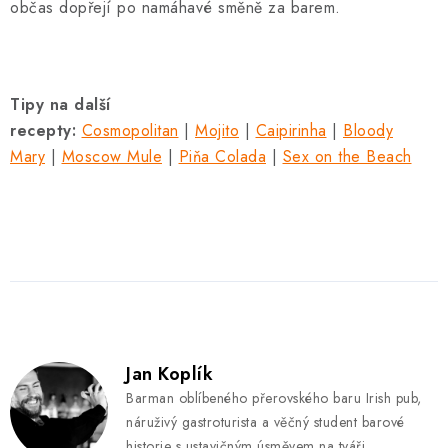
občas dopřejí po namáhavé směně za barem.
Tipy na další
recepty:
Cosmopolitan
|
Mojito
|
Caipirinha
|
Bloody
Mary
|
Moscow Mule
|
Piňa Colada
|
Sex on the Beach
Jan Koplík
Barman oblíbeného přerovského baru Irish pub,
náruživý gastroturista a věčný student barové
historie s ustavičným úsměvem na tváři.